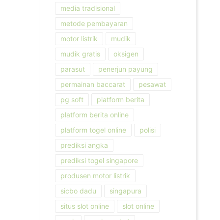
media tradisional
metode pembayaran
motor listrik
mudik
mudik gratis
oksigen
parasut
penerjun payung
permainan baccarat
pesawat
pg soft
platform berita
platform berita online
platform togel online
polisi
prediksi angka
prediksi togel singapore
produsen motor listrik
sicbo dadu
singapura
situs slot online
slot online