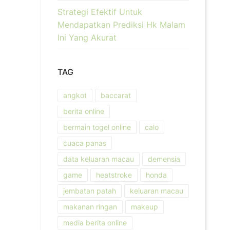
Strategi Efektif Untuk
Mendapatkan Prediksi Hk Malam
Ini Yang Akurat
TAG
angkot
baccarat
berita online
bermain togel online
calo
cuaca panas
data keluaran macau
demensia
game
heatstroke
honda
jembatan patah
keluaran macau
makanan ringan
makeup
media berita online