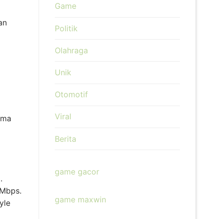
Game
an
Politik
Olahraga
Unik
Otomotif
Viral
rma
Berita
game gacor
.
 Mbps.
game maxwin
yle