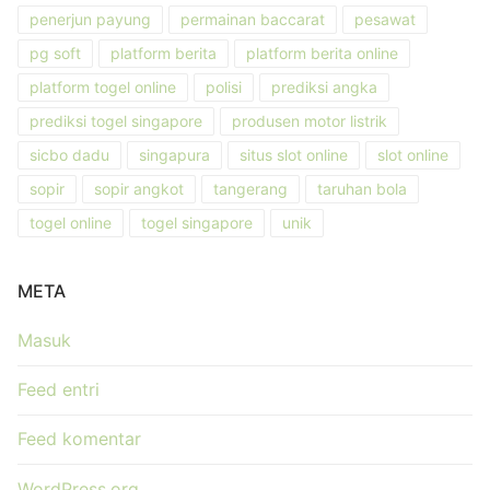
penerjun payung
permainan baccarat
pesawat
pg soft
platform berita
platform berita online
platform togel online
polisi
prediksi angka
prediksi togel singapore
produsen motor listrik
sicbo dadu
singapura
situs slot online
slot online
sopir
sopir angkot
tangerang
taruhan bola
togel online
togel singapore
unik
META
Masuk
Feed entri
Feed komentar
WordPress.org