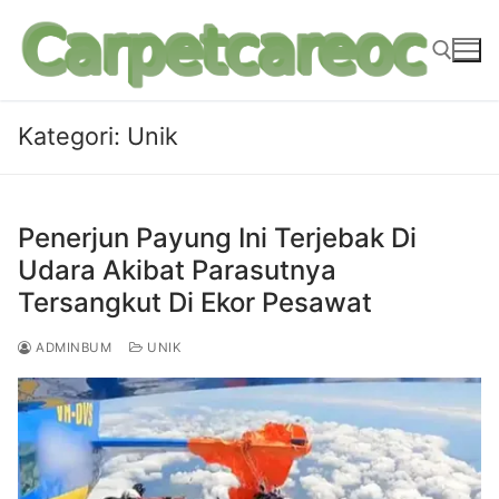
Lompat
ke
konten
Kategori:
Unik
Cari:
Penerjun Payung Ini Terjebak Di
Udara Akibat Parasutnya
Tersangkut Di Ekor Pesawat
ADMINBUM
UNIK