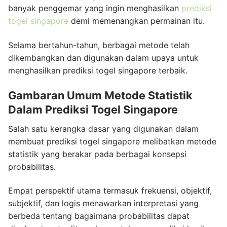
banyak penggemar yang ingin menghasilkan
prediksi
togel singapore
demi memenangkan permainan itu.
Selama bertahun-tahun, berbagai metode telah
dikembangkan dan digunakan dalam upaya untuk
menghasilkan prediksi togel singapore terbaik.
Gambaran Umum Metode Statistik
Dalam Prediksi Togel Singapore
Salah satu kerangka dasar yang digunakan dalam
membuat prediksi togel singapore melibatkan metode
statistik yang berakar pada berbagai konsepsi
probabilitas.
Empat perspektif utama termasuk frekuensi, objektif,
subjektif, dan logis menawarkan interpretasi yang
berbeda tentang bagaimana probabilitas dapat