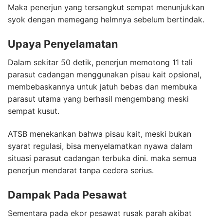
Maka penerjun yang tersangkut sempat menunjukkan
syok dengan memegang helmnya sebelum bertindak.
Upaya Penyelamatan
Dalam sekitar 50 detik, penerjun memotong 11 tali
parasut cadangan menggunakan pisau kait opsional,
membebaskannya untuk jatuh bebas dan membuka
parasut utama yang berhasil mengembang meski
sempat kusut.
ATSB menekankan bahwa pisau kait, meski bukan
syarat regulasi, bisa menyelamatkan nyawa dalam
situasi parasut cadangan terbuka dini. maka semua
penerjun mendarat tanpa cedera serius.
Dampak Pada Pesawat
Sementara pada ekor pesawat rusak parah akibat