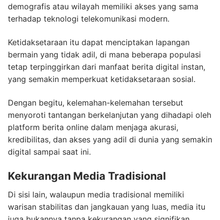
demografis atau wilayah memiliki akses yang sama
terhadap teknologi telekomunikasi modern.
Ketidaksetaraan itu dapat menciptakan lapangan
bermain yang tidak adil, di mana beberapa populasi
tetap terpinggirkan dari manfaat berita digital instan,
yang semakin memperkuat ketidaksetaraan sosial.
Dengan begitu, kelemahan-kelemahan tersebut
menyoroti tantangan berkelanjutan yang dihadapi oleh
platform berita online dalam menjaga akurasi,
kredibilitas, dan akses yang adil di dunia yang semakin
digital sampai saat ini.
Kekurangan Media Tradisional
Di sisi lain, walaupun media tradisional memiliki
warisan stabilitas dan jangkauan yang luas, media itu
juga bukannya tanpa kekurangan yang signifikan,