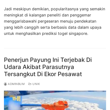
Jadi meskipun demikian, popularitasnya yang semakin
meningkat di kalangan peneliti dan penggemar
menggarisbawahi pergeseran menuju pendekatan
yang lebih canggih serta berbasis data dalam upaya
untuk menghasilkan prediksi togel singapore.
Penerjun Payung Ini Terjebak Di
Udara Akibat Parasutnya
Tersangkut Di Ekor Pesawat
ADMINBUM
UNIK