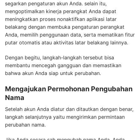
segarkan pengaturan akun Anda. selain itu,
mengoptimalkan kinerja perangkat Anda dapat
meningkatkan proses nonaktifkan aplikasi latar
belakang dengan membuka pengaturan perangkat
Anda, memilih penggunaan data, serta mematikan fitur
putar otomatis atau aktivitas latar belakang lainnya.
Dengan begitu, langkah-langkah tersebut bisa
membantu mencegah gangguan dan memastikan
bahwa akun Anda siap untuk perubahan.
Mengajukan Permohonan Pengubahan
Nama
Setelah akun Anda diatur dan ditautkan dengan benar,
langkah selanjutnya yaitu mengirimkan permintaan
perubahan nama.
Jika Anda secara sah mengubah nama Anda, Anda