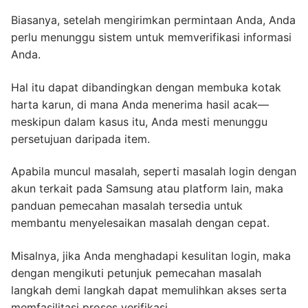
Biasanya, setelah mengirimkan permintaan Anda, Anda
perlu menunggu sistem untuk memverifikasi informasi
Anda.
Hal itu dapat dibandingkan dengan membuka kotak
harta karun, di mana Anda menerima hasil acak—
meskipun dalam kasus itu, Anda mesti menunggu
persetujuan daripada item.
Apabila muncul masalah, seperti masalah login dengan
akun terkait pada Samsung atau platform lain, maka
panduan pemecahan masalah tersedia untuk
membantu menyelesaikan masalah dengan cepat.
Misalnya, jika Anda menghadapi kesulitan login, maka
dengan mengikuti petunjuk pemecahan masalah
langkah demi langkah dapat memulihkan akses serta
memfasilitasi proses verifikasi.