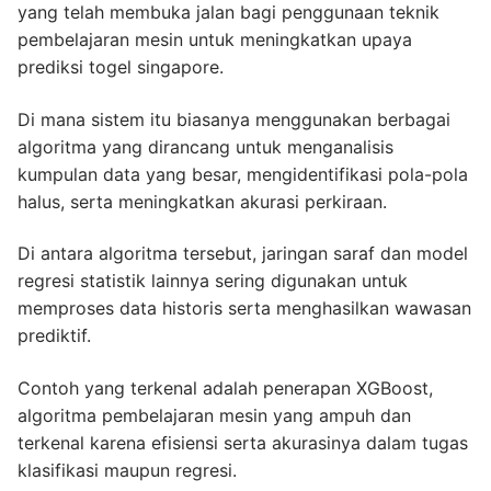
yang telah membuka jalan bagi penggunaan teknik
pembelajaran mesin untuk meningkatkan upaya
prediksi togel singapore.
Di mana sistem itu biasanya menggunakan berbagai
algoritma yang dirancang untuk menganalisis
kumpulan data yang besar, mengidentifikasi pola-pola
halus, serta meningkatkan akurasi perkiraan.
Di antara algoritma tersebut, jaringan saraf dan model
regresi statistik lainnya sering digunakan untuk
memproses data historis serta menghasilkan wawasan
prediktif.
Contoh yang terkenal adalah penerapan XGBoost,
algoritma pembelajaran mesin yang ampuh dan
terkenal karena efisiensi serta akurasinya dalam tugas
klasifikasi maupun regresi.