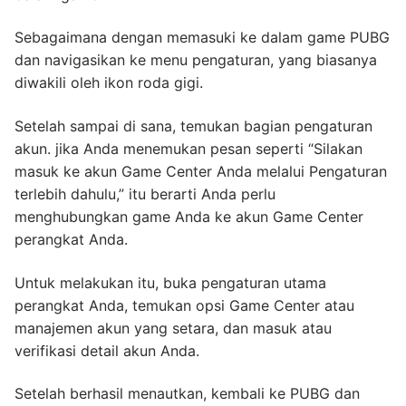
Sebagaimana dengan memasuki ke dalam game PUBG
dan navigasikan ke menu pengaturan, yang biasanya
diwakili oleh ikon roda gigi.
Setelah sampai di sana, temukan bagian pengaturan
akun. jika Anda menemukan pesan seperti “Silakan
masuk ke akun Game Center Anda melalui Pengaturan
terlebih dahulu,” itu berarti Anda perlu
menghubungkan game Anda ke akun Game Center
perangkat Anda.
Untuk melakukan itu, buka pengaturan utama
perangkat Anda, temukan opsi Game Center atau
manajemen akun yang setara, dan masuk atau
verifikasi detail akun Anda.
Setelah berhasil menautkan, kembali ke PUBG dan