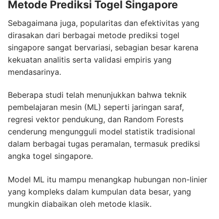
Metode Prediksi Togel Singapore
Sebagaimana juga, popularitas dan efektivitas yang
dirasakan dari berbagai metode prediksi togel
singapore sangat bervariasi, sebagian besar karena
kekuatan analitis serta validasi empiris yang
mendasarinya.
Beberapa studi telah menunjukkan bahwa teknik
pembelajaran mesin (ML) seperti jaringan saraf,
regresi vektor pendukung, dan Random Forests
cenderung mengungguli model statistik tradisional
dalam berbagai tugas peramalan, termasuk prediksi
angka togel singapore.
Model ML itu mampu menangkap hubungan non-linier
yang kompleks dalam kumpulan data besar, yang
mungkin diabaikan oleh metode klasik.