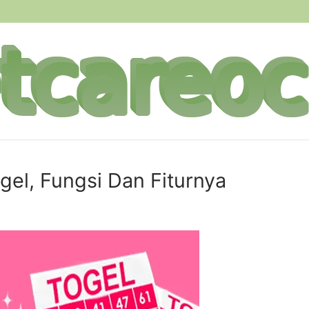
gel, Fungsi Dan Fiturnya