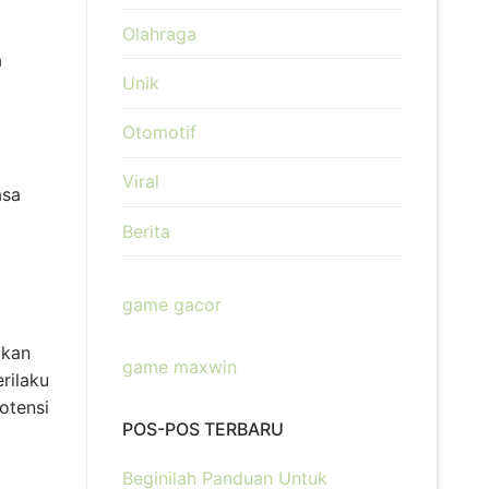
Olahraga
a
Unik
Otomotif
Viral
asa
Berita
game gacor
akan
game maxwin
rilaku
otensi
POS-POS TERBARU
Beginilah Panduan Untuk