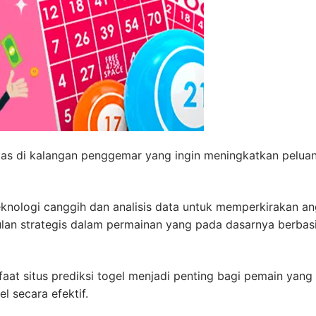
as di kalangan penggemar yang ingin meningkatkan pelua
nologi canggih dan analisis data untuk memperkirakan a
an strategis dalam permainan yang pada dasarnya berbas
aat situs prediksi togel menjadi penting bagi pemain yang 
l secara efektif.