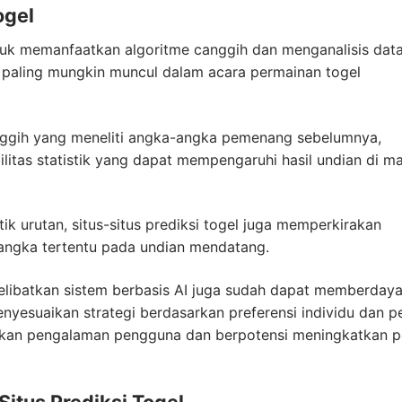
ogel
untuk memanfaatkan algoritme canggih dan menganalisis dat
 paling mungkin muncul dalam acara permainan togel
nggih yang meneliti angka-angka pemenang sebelumnya,
ilitas statistik yang dapat mempengaruhi hasil undian di m
k urutan, situs-situs prediksi togel juga memperkirakan
angka tertentu pada undian mendatang.
melibatkan sistem berbasis AI juga sudah dapat memberday
nyesuaikan strategi berdasarkan preferensi individu dan pe
kan pengalaman pengguna dan berpotensi meningkatkan p
itus Prediksi Togel