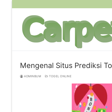
Lompat
ke
konten
Mengenal Situs Prediksi To
ADMINBUM
TOGEL ONLINE