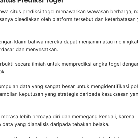
ahwa situs prediksi togel menawarkan wawasan berharga, 
iasanya disediakan oleh platform tersebut dan keterbatasan
, dengan klaim bahwa mereka dapat menjamin atau meningka
erdasar dan menyesatkan.
bukti secara ilmiah untuk memprediksi angka togel denga
ak.
umpulan data yang sangat besar untuk mengidentifikasi po
ambilan keputusan yang strategis daripada kesuksesan ya
n merasa lebih percaya diri dan memegang kendali, karena
data yang dianalisis daripada tebakan belaka.