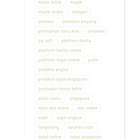
motor listrik
mudik
mudik gratis
oksigen
parasut
penerjun payung
permainan baccarat
pesawat
pg soft
platform berita
platform berita online
platform togel online
polisi
prediksi angka
prediksi togel singapore
produsen motor listrik
sicbo dadu
singapura
situs slot online
slot online
sopir
sopir angkot
tangerang
taruhan bola
togel online
togel singapore