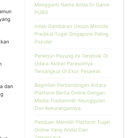
Mengganti Nama Anda Di Game
namun
PUBG
 yang
Inilah Gambaran Umum Metode
Prediksi Togel Singapore Paling
tkan
Populer
Penerjun Payung Ini Terjebak Di
Udara Akibat Parasutnya
n
Tersangkut Di Ekor Pesawat
Beginilah Perbandingan Antara
la dan
Platform Berita Online Dengan
ng
Media Tradisional: Keunggulan
Dan Kekurangannya
Panduan Memilih Platform Togel
Online Yang Andal Dan
Terpercaya