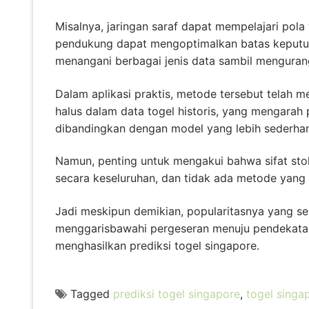
Misalnya, jaringan saraf dapat mempelajari pola
pendukung dapat mengoptimalkan batas keputus
menangani berbagai jenis data sambil mengurang
Dalam aplikasi praktis, metode tersebut telah 
halus dalam data togel historis, yang mengarah 
dibandingkan dengan model yang lebih sederha
Namun, penting untuk mengakui bahwa sifat stok
secara keseluruhan, dan tidak ada metode yang
Jadi meskipun demikian, popularitasnya yang s
menggarisbawahi pergeseran menuju pendekatan 
menghasilkan prediksi togel singapore.
Tagged
prediksi togel singapore
,
togel singa