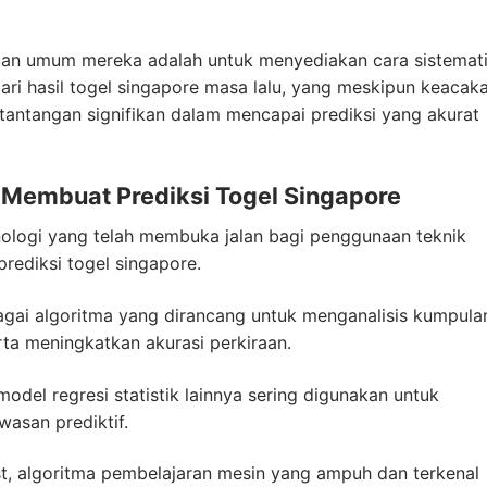
ujuan umum mereka adalah untuk menyediakan cara sistemat
ari hasil togel singapore masa lalu, yang meskipun keacak
tantangan signifikan dalam mencapai prediksi yang akurat
 Membuat Prediksi Togel Singapore
ologi yang telah membuka jalan bagi penggunaan teknik
rediksi togel singapore.
gai algoritma yang dirancang untuk menganalisis kumpula
rta meningkatkan akurasi perkiraan.
model regresi statistik lainnya sering digunakan untuk
asan prediktif.
, algoritma pembelajaran mesin yang ampuh dan terkenal