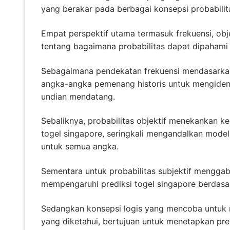
yang berakar pada berbagai konsepsi probabilit
Empat perspektif utama termasuk frekuensi, obje
tentang bagaimana probabilitas dapat dipahami 
Sebagaimana pendekatan frekuensi mendasarkan 
angka-angka pemenang historis untuk mengidenti
undian mendatang.
Sebaliknya, probabilitas objektif menekankan k
togel singapore, seringkali mengandalkan mo
untuk semua angka.
Sementara untuk probabilitas subjektif menggab
mempengaruhi prediksi togel singapore berdasar
Sedangkan konsepsi logis yang mencoba untuk me
yang diketahui, bertujuan untuk menetapkan pre