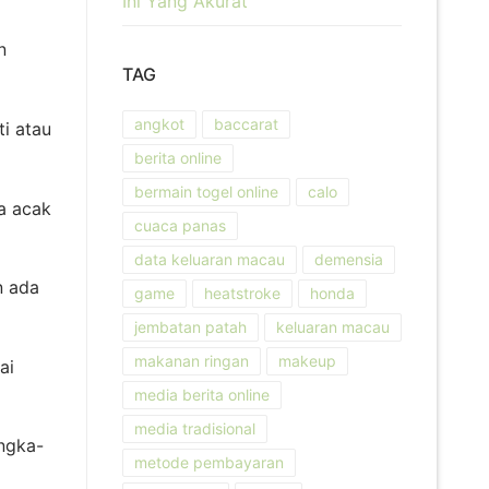
Ini Yang Akurat
n
TAG
angkot
baccarat
i atau
berita online
bermain togel online
calo
a acak
cuaca panas
data keluaran macau
demensia
n ada
game
heatstroke
honda
jembatan patah
keluaran macau
makanan ringan
makeup
ai
media berita online
media tradisional
angka-
metode pembayaran