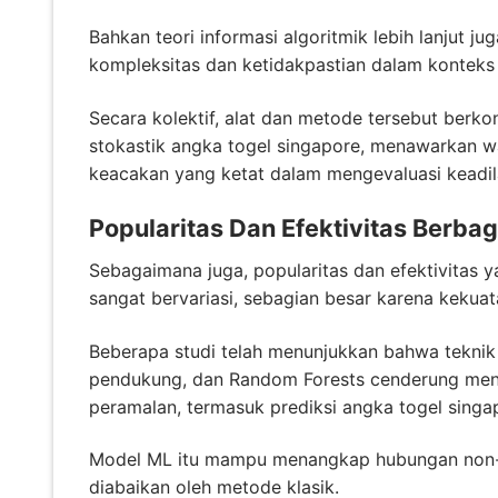
Bahkan teori informasi algoritmik lebih lanjut
kompleksitas dan ketidakpastian dalam konteks k
Secara kolektif, alat dan metode tersebut berk
stokastik angka togel singapore, menawarkan w
keacakan yang ketat dalam mengevaluasi keadi
Popularitas Dan Efektivitas Berba
Sebagaimana juga, popularitas dan efektivitas y
sangat bervariasi, sebagian besar karena kekuata
Beberapa studi telah menunjukkan bahwa teknik p
pendukung, dan Random Forests cenderung mengu
peramalan, termasuk prediksi angka togel singa
Model ML itu mampu menangkap hubungan non-l
diabaikan oleh metode klasik.