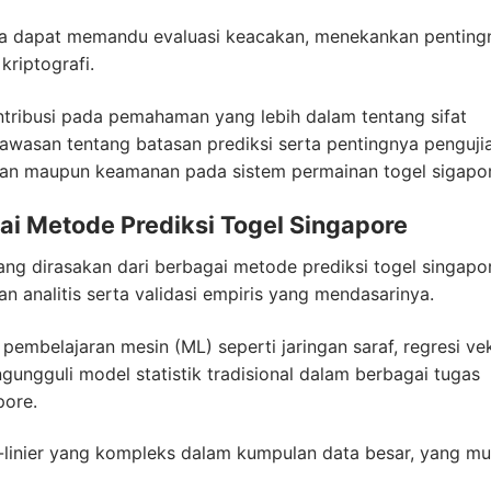
 juga dapat memandu evaluasi keacakan, menekankan penting
riptografi.
ontribusi pada pemahaman yang lebih dalam tentang sifat
awasan tentang batasan prediksi serta pentingnya penguji
lan maupun keamanan pada sistem permainan togel sigapor
gai Metode Prediksi Togel Singapore
ang dirasakan dari berbagai metode prediksi togel singapo
n analitis serta validasi empiris yang mendasarinya.
embelajaran mesin (ML) seperti jaringan saraf, regresi ve
ngguli model statistik tradisional dalam berbagai tugas
pore.
inier yang kompleks dalam kumpulan data besar, yang mu