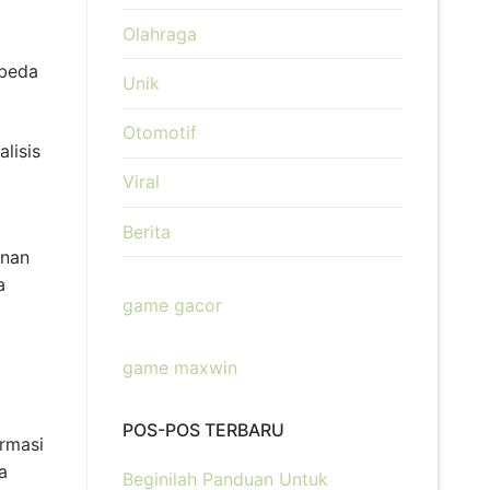
Olahraga
rbeda
Unik
Otomotif
lisis
Viral
Berita
inan
a
game gacor
game maxwin
POS-POS TERBARU
rmasi
a
Beginilah Panduan Untuk