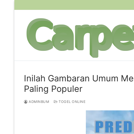
Lompat
ke
konten
Inilah Gambaran Umum Met
Paling Populer
ADMINBUM
TOGEL ONLINE