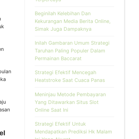
Beginilah Kelebihan Dan
n
Kekurangan Media Berita Online,
uk
Simak Juga Dampaknya
Inilah Gambaran Umum Strategi
en
Taruhan Paling Populer Dalam
Permainan Baccarat
pulan
Strategi Efektif Mencegah
eka
Heatstroke Saat Cuaca Panas
Meninjau Metode Pembayaran
aju
Yang Ditawarkan Situs Slot
asan
Online Saat Ini
Strategi Efektif Untuk
Mendapatkan Prediksi Hk Malam
el