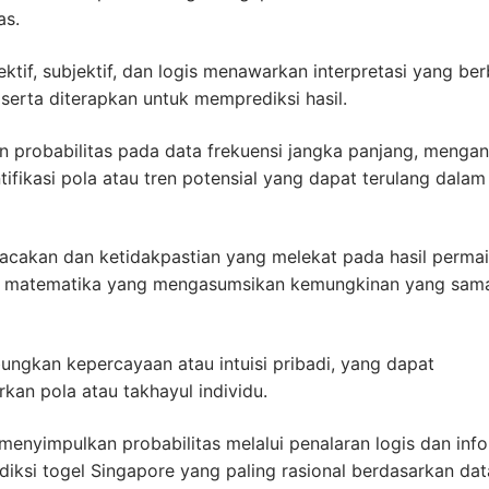
as.
ktif, subjektif, dan logis menawarkan interpretasi yang be
serta diterapkan untuk memprediksi hasil.
probabilitas pada data frekuensi jangka panjang, mengana
fikasi pola atau tren potensial yang dapat terulang dalam
eacakan dan ketidakpastian yang melekat pada hasil perma
del matematika yang mengasumsikan kemungkinan yang sam
ungkan kepercayaan atau intuisi pribadi, yang dapat
kan pola atau takhayul individu.
nyimpulkan probabilitas melalui penalaran logis dan info
diksi togel Singapore yang paling rasional berdasarkan dat