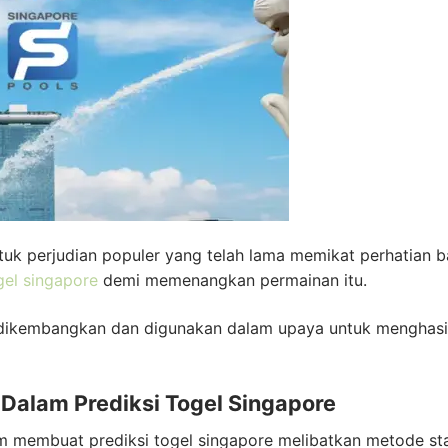
ntuk perjudian populer yang telah lama memikat perhatian 
gel singapore
demi memenangkan permainan itu.
 dikembangkan dan digunakan dalam upaya untuk menghasi
Dalam Prediksi Togel Singapore
m membuat prediksi togel singapore melibatkan metode sta