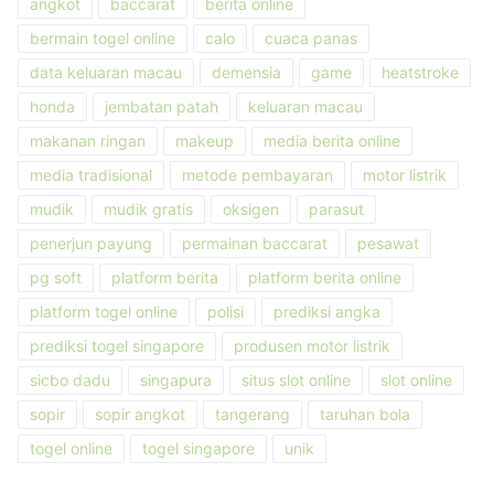
angkot
baccarat
berita online
bermain togel online
calo
cuaca panas
data keluaran macau
demensia
game
heatstroke
honda
jembatan patah
keluaran macau
makanan ringan
makeup
media berita online
media tradisional
metode pembayaran
motor listrik
mudik
mudik gratis
oksigen
parasut
penerjun payung
permainan baccarat
pesawat
pg soft
platform berita
platform berita online
platform togel online
polisi
prediksi angka
prediksi togel singapore
produsen motor listrik
sicbo dadu
singapura
situs slot online
slot online
sopir
sopir angkot
tangerang
taruhan bola
togel online
togel singapore
unik