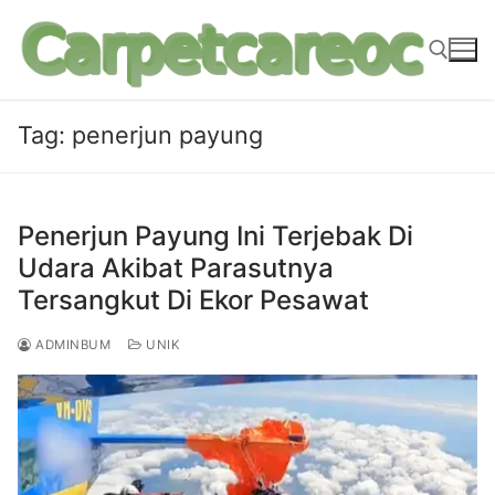
Lompat
ke
konten
Tag:
penerjun payung
Cari:
Penerjun Payung Ini Terjebak Di
Udara Akibat Parasutnya
Tersangkut Di Ekor Pesawat
ADMINBUM
UNIK