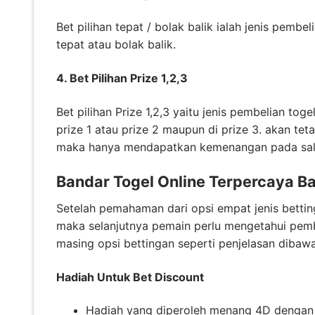
Bet pilihan tepat / bolak balik ialah jenis pemb
tepat atau bolak balik.
4. Bet Pilihan Prize 1,2,3
Bet pilihan Prize 1,2,3 yaitu jenis pembelian to
prize 1 atau prize 2 maupun di prize 3. akan teta
maka hanya mendapatkan kemenangan pada salah
Bandar Togel Online Terpercaya B
Setelah pemahaman dari opsi empat jenis bettin
maka selanjutnya pemain perlu mengetahui pem
masing opsi bettingan seperti penjelasan dibawah
Hadiah Untuk Bet Discount
Hadiah yang diperoleh menang 4D dengan 