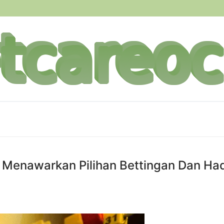
 Menawarkan Pilihan Bettingan Dan Ha