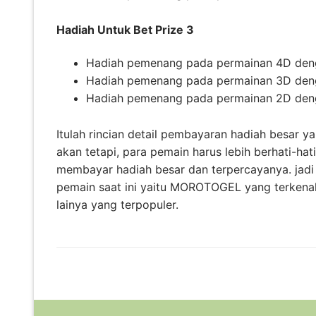
Hadiah Untuk Bet Prize 3
Hadiah pemenang pada permainan 4D denga
Hadiah pemenang pada permainan 3D denga
Hadiah pemenang pada permainan 2D deng
Itulah rincian detail pembayaran hadiah besar y
akan tetapi, para pemain harus lebih berhati-ha
membayar hadiah besar dan terpercayanya. jadi d
pemain saat ini yaitu MOROTOGEL yang terkenal r
lainya yang terpopuler.