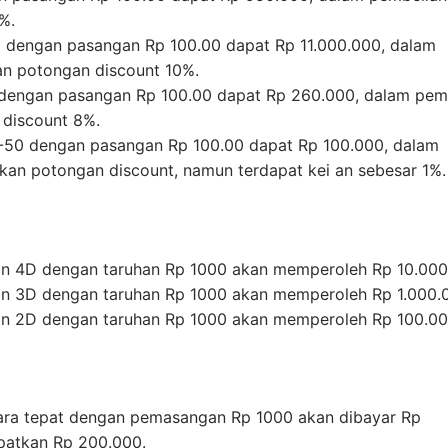
%.
 dengan pasangan Rp 100.00 dapat Rp 11.000.000, dalam
an potongan discount 10%.
dengan pasangan Rp 100.00 dapat Rp 260.000, dalam pem
 discount 8%.
-50 dengan pasangan Rp 100.00 dapat Rp 100.000, dalam
tkan potongan discount, namun terdapat kei an sebesar 1%.
n 4D dengan taruhan Rp 1000 akan memperoleh Rp 10.000
n 3D dengan taruhan Rp 1000 akan memperoleh Rp 1.000.
n 2D dengan taruhan Rp 1000 akan memperoleh Rp 100.00
ara tepat dengan pemasangan Rp 1000 akan dibayar Rp
patkan Rp 200.000.