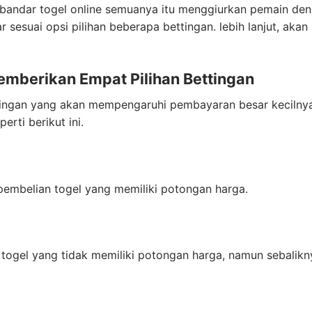
 bandar togel online semuanya itu menggiurkan pemain de
sesuai opsi pilihan beberapa bettingan. lebih lanjut, akan
emberikan Empat Pilihan Bettingan
tingan yang akan mempengaruhi pembayaran besar kecilny
erti berikut ini.
 pembelian togel yang memiliki potongan harga.
an togel yang tidak memiliki potongan harga, namun sebalikn