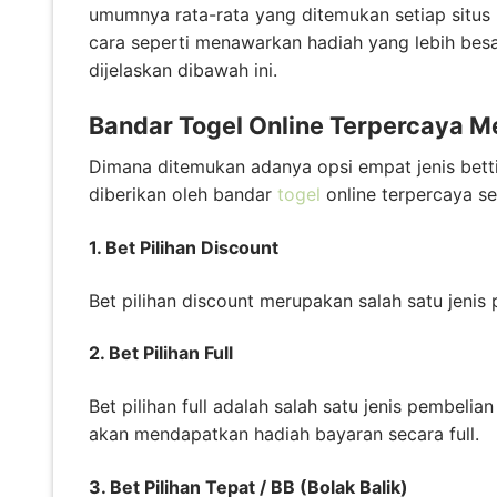
umumnya rata-rata yang ditemukan setiap situs
cara seperti menawarkan hadiah yang lebih besar 
dijelaskan dibawah ini.
Bandar Togel Online Terpercaya M
Dimana ditemukan adanya opsi empat jenis bet
diberikan oleh bandar
togel
online terpercaya sep
1. Bet Pilihan Discount
Bet pilihan discount merupakan salah satu jenis
2. Bet Pilihan Full
Bet pilihan full adalah salah satu jenis pembeli
akan mendapatkan hadiah bayaran secara full.
3. Bet Pilihan Tepat / BB (Bolak Balik)