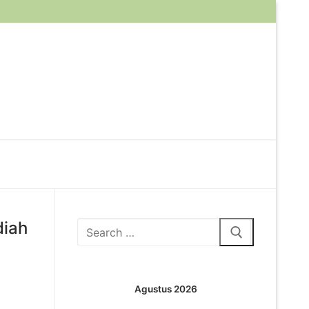
diah
Cari:
Agustus 2026