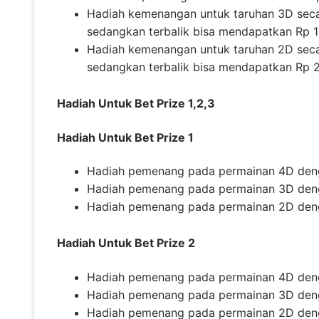
Hadiah kemenangan untuk taruhan 3D sec
sedangkan terbalik bisa mendapatkan Rp 1
Hadiah kemenangan untuk taruhan 2D seca
sedangkan terbalik bisa mendapatkan Rp 
Hadiah Untuk Bet Prize 1,2,3
Hadiah Untuk Bet Prize 1
Hadiah pemenang pada permainan 4D denga
Hadiah pemenang pada permainan 3D deng
Hadiah pemenang pada permainan 2D denga
Hadiah Untuk Bet Prize 2
Hadiah pemenang pada permainan 4D denga
Hadiah pemenang pada permainan 3D deng
Hadiah pemenang pada permainan 2D deng