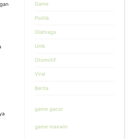
Game
ngan
Politik
Olahraga
Unik
a
Otomotif
Viral
Berita
game gacor
ya
game maxwin