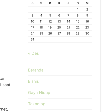
S
S
R
K
J
S
M
1
2
3
4
5
6
7
8
9
10
11
12
13
14
15
16
17
18
19
20
21
22
23
24
25
26
27
28
29
30
31
« Des
Beranda
kan
Bisnis
l saat
Gaya Hidup
Teknologi
net,