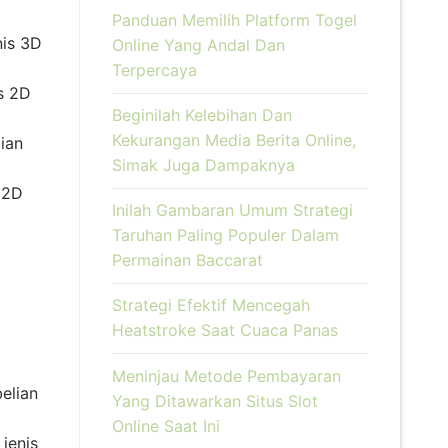
Panduan Memilih Platform Togel
nis 3D
Online Yang Andal Dan
Terpercaya
s 2D
Beginilah Kelebihan Dan
Kekurangan Media Berita Online,
ian
Simak Juga Dampaknya
 2D
Inilah Gambaran Umum Strategi
Taruhan Paling Populer Dalam
Permainan Baccarat
Strategi Efektif Mencegah
Heatstroke Saat Cuaca Panas
Meninjau Metode Pembayaran
elian
Yang Ditawarkan Situs Slot
Online Saat Ini
jenis